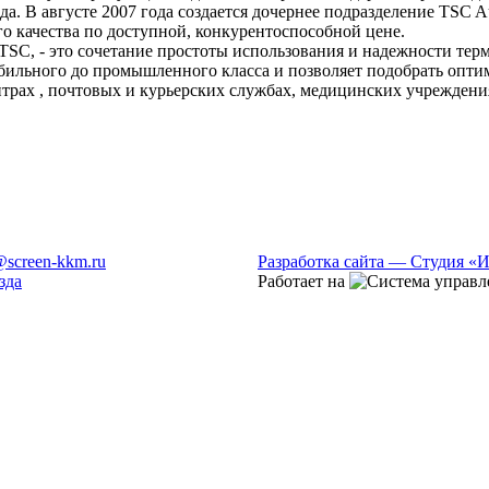
 В августе 2007 года создается дочернее подразделение TSC Aut
 качества по доступной, конкурентоспособной цене.
TSC, - это сочетание простоты использования и надежности тер
ильного до промышленного класса и позволяет подобрать опти
нтрах , почтовых и курьерских службах, медицинских учреждени
@screen-kkm.ru
Разработка сайта — Студия «
зда
Работает на