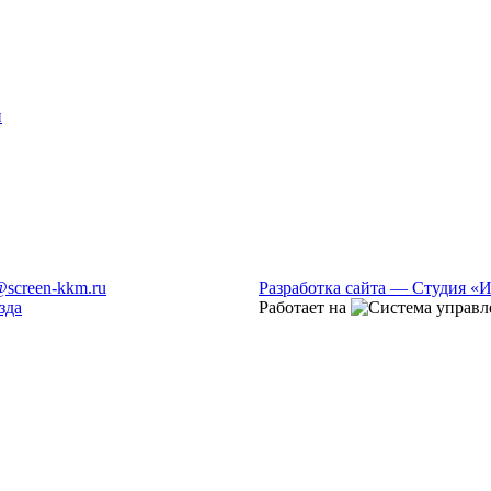
и
@screen-kkm.ru
Разработка сайта — Студия «
зда
Работает на