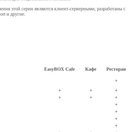
шения этой серии являются клиент-серверными, разработаны с
rt и другие.
EasyBOX Cafe
Кафе
Ресторан
+
+
+
+
+
+
+
+
+
+
+