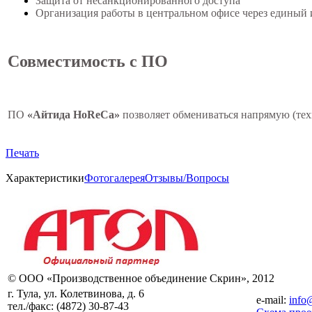
Защита от несанкционированного доступа
Организация работы в центральном офисе через единый
Совместимость с ПО
ПО
«Айтида HoReCa»
позволяет обмениваться напрямую (техно
Печать
Характеристики
Фотогалерея
Отзывы/Вопросы
© ООО «Производственное объединение Скрин», 2012
г. Тула, ул. Колетвинова, д. 6
e-mail:
info
тел./факс:
(4872) 30-87-43