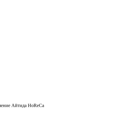
чение Айтида HoReCa