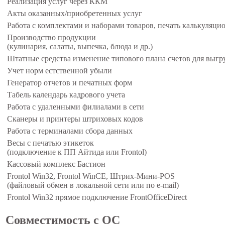
Реализация услуг через ККМ
Акты оказанных/приобретенных услуг
Работа с комплектами и наборами товаров, печать калькуляци
Производство продукции
(кулинария, салаты, выпечка, блюда и др.)
Штатные средства изменение типового плана счетов для выгр
Учет норм естственной убыли
Генератор отчетов и печатных форм
Табель календарь кадрового учета
Работа с удаленными филиалами в сети
Сканеры и принтеры штриховых кодов
Работа с терминалами сбора данных
Весы с печатью этикеток
(подключение к ПП Айтида или Frontol)
Кассовый комплекс Бастион
Frontol Win32, Frontol WinCE, Штрих-Мини-POS
(файловый обмен в локальной сети или по e-mail)
Frontol Win32 прямое подключение FrontOfficeDirect
Совместимость с ОС