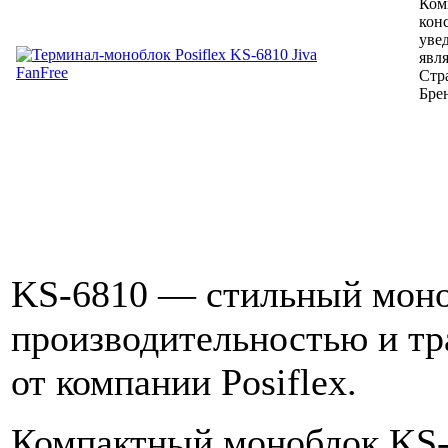
Ком
кон
уве
явл
Стр
Бре
KS-6810 — стильный моно
производительностью и т
от компании Posiflex.
Компактный моноблок KS-