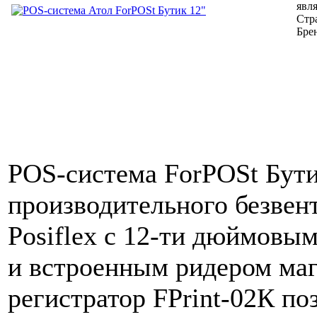
явл
Стр
Бре
POS-система ForPOSt Бутик
производительного безвен
Posiflex c
12-ти
дюймовым 
и встроенным ридером ма
регистратор FPrint-02К по