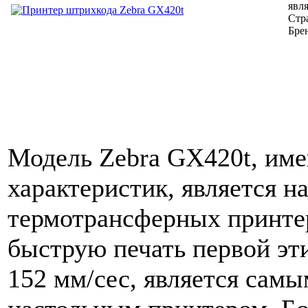
явл
Стр
Бре
Модель Zebra GX420t, им
характеристик, является н
термотрансферных принте
быструю печать первой эти
152 мм/сес, является са