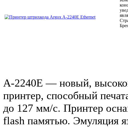
кон
уве
явл
Стр
Бре
A-2240E — новый, высоко
принтер, способный печата
до 127 мм/с. Принтер осн
flash памятью. Эмуляция 