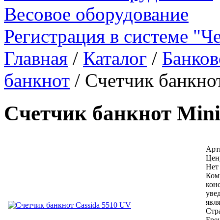
Весовое оборудование
Регистрация в системе "Ч
Главная
/
Каталог
/
Банков
банкнот
/
Cчетчик банкно
Cчетчик банкнот Min
Арти
Цен
Нет
Ком
кон
уве
явл
Стр
Бре