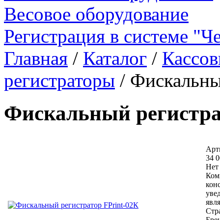
Весовое оборудование
Регистрация в системе "Ч
Главная
/
Каталог
/
Кассов
регистраторы
/
Фискальны
Фискальный регистра
Арт
34 0
Нет
Ком
кон
уве
явл
Стр
Бре