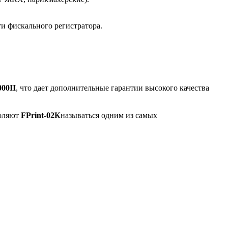
и фискального регистратора.
000II
, что дает дополнительные гарантии высокого качества
воляют
FPrint-02К
называться одним из самых