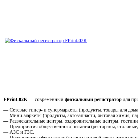
FPrint-02К
— современный
фискальный регистратор
для пр
— Сетевые гипер- и супермаркеты (продукты, товары для дома,
— Мини-маркеты (продукты, автозапчасти, бытовая химия, пар
— Развлекательные центры, оздоровительные центры, гостини
— Предприятия общественного питания (рестораны, столовые, 
— АЗС и ГЗС.
— Предприятия сферы услуг (салоны сотовой связи, транспорт 