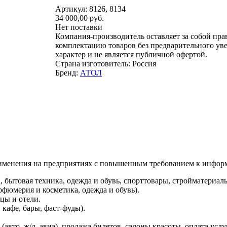
Артикул: 8126, 8134
34 000,00 руб.
Нет поставки
Компания-производитель оставляет за собой пра
комплектацию товаров без предварительного ув
характер и не является публичной офертой.
Страна изготовитель: Россия
Бренд:
АТОЛ
именения на предприятиях с повышенным требованием к информ
 бытовая техника, одежда и обувь, спорттовары, стройматериалы
фюмерия и косметика, одежда и обувь).
цы и отели.
кафе, бары, фаст-фуды).
(авто, ж/д, авиа), продажа билетов, салоны красоты, оплата усл