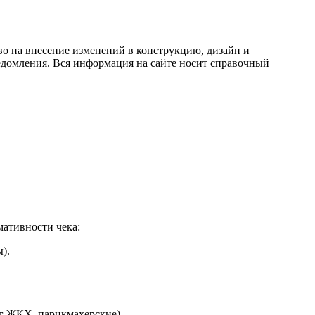
во на внесение изменений в конструкцию, дизайн и
едомления. Вся информация на сайте носит справочный
ативности чека:
).
уг ЖКХ, парикмахерские).