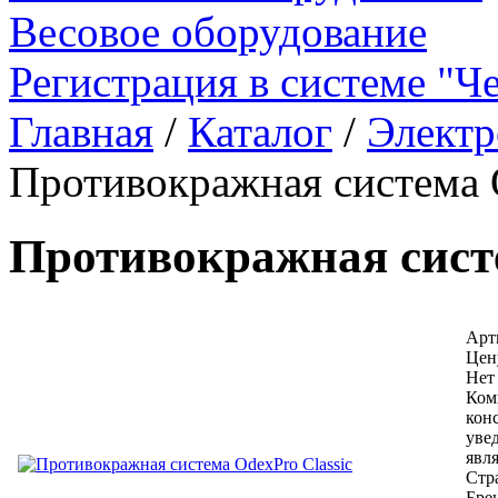
Весовое оборудование
Регистрация в системе "Ч
Главная
/
Каталог
/
Электр
Противокражная система O
Противокражная систе
Арти
Цен
Нет
Ком
кон
уве
явл
Стр
Бре